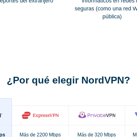
eportes del extranjero
informáticos en redes
seguras (como una red W
pública)
¿Por qué elegir NordVPN?
ps
Más de 2200 Mbps
Más de 320 Mbps
M