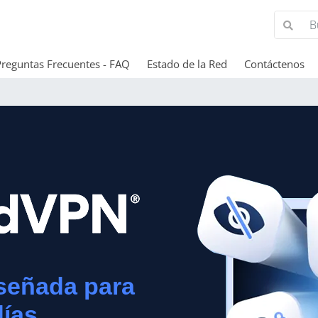
Preguntas Frecuentes - FAQ
Estado de la Red
Contáctenos
señada para
días