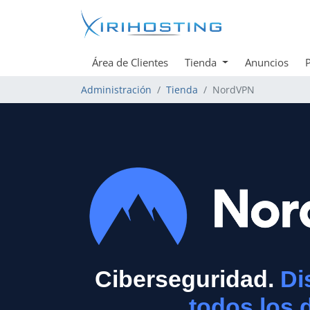
Área de Clientes
Tienda
Anuncios
Administración
Tienda
NordVPN
Ciberseguridad.
Di
todos los 